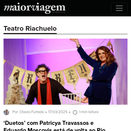
Teatro Riachuelo
Por: Otavio Furtado
17/03/2025
1 min leitura
‘Duetos’ com Patricya Travassos e
Eduardo Moscovis está de volta ao Rio