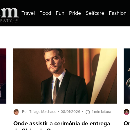
Travel
Food
Fun
Pride
Selfcare
Fashion
Por: Thiago Machado
08/01/2026
1 min leitura
Onde assistir a cerimônia de entrega
On