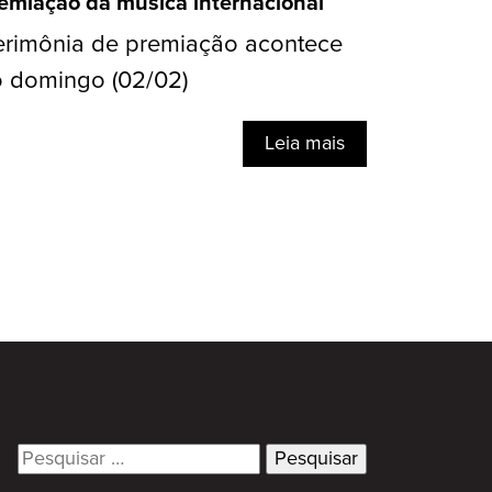
emiação da música internacional
rimônia de premiação acontece
 domingo (02/02)
Leia mais
Search
for: