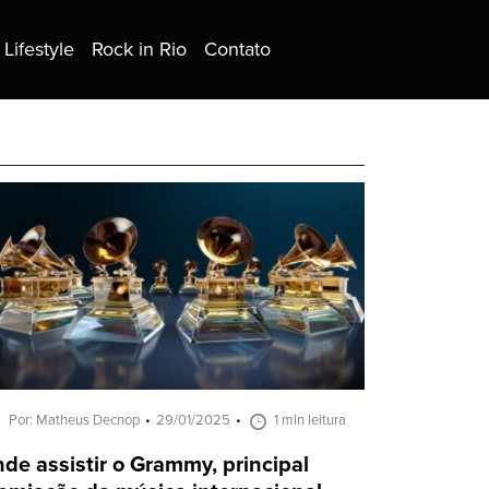
Lifestyle
Rock in Rio
Contato
Por: Matheus Decnop
29/01/2025
1 min leitura
de assistir o Grammy, principal