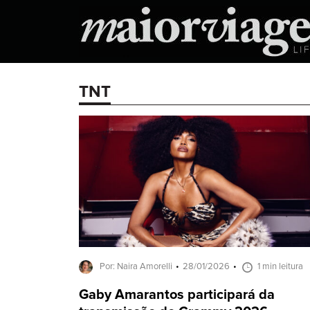
TNT
Por: Naira Amorelli
28/01/2026
1 min leitura
Gaby Amarantos participará da