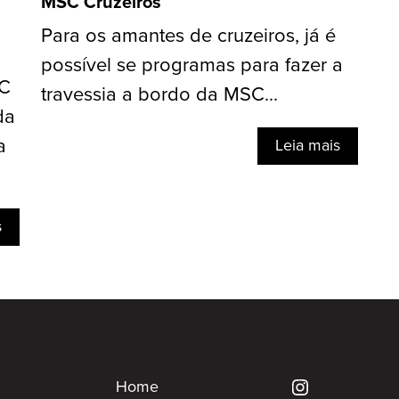
MSC Cruzeiros
Para os amantes de cruzeiros, já é
possível se programas para fazer a
SC
travessia a bordo da MSC...
da
a
Leia mais
s
Home