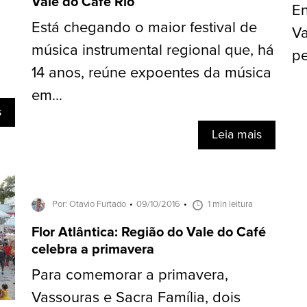
Vale do Café Rio
En
Está chegando o maior festival de
Va
música instrumental regional que, há
pe
14 anos, reúne expoentes da música
em...
s
Leia mais
Por: Otavio Furtado
09/10/2016
1 min leitura
Flor Atlântica: Região do Vale do Café
celebra a primavera
Para comemorar a primavera,
Vassouras e Sacra Família, dois