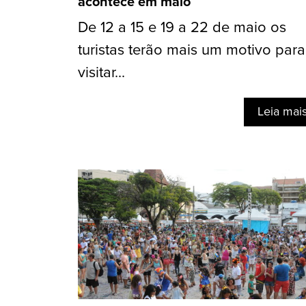
acontece em maio
De 12 a 15 e 19 a 22 de maio os
turistas terão mais um motivo para
visitar...
Leia mai