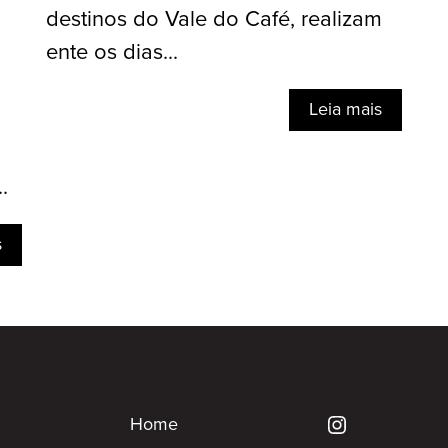
destinos do Vale do Café, realizam
ente os dias...
Leia mais
.
s
Home