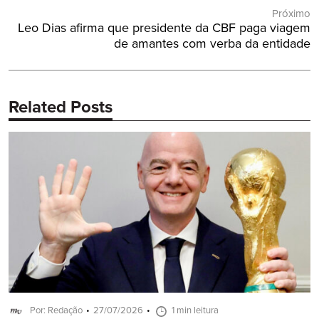
Próximo
Próximo
Leo Dias afirma que presidente da CBF paga viagem
Post:
de amantes com verba da entidade
Related Posts
Por: Redação
27/07/2026
1 min leitura