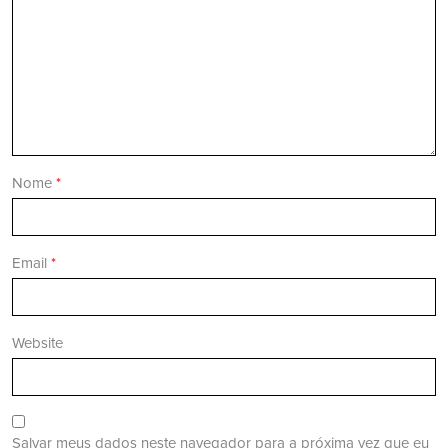
Nome
*
Email
*
Website
Salvar meus dados neste navegador para a próxima vez que eu