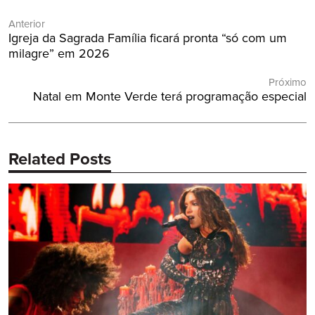
Navegação
Anterior
de
Post
Igreja da Sagrada Família ficará pronta “só com um
Post
Anterior:
milagre” em 2026
Próximo
Próximo
Natal em Monte Verde terá programação especial
Post:
Related Posts