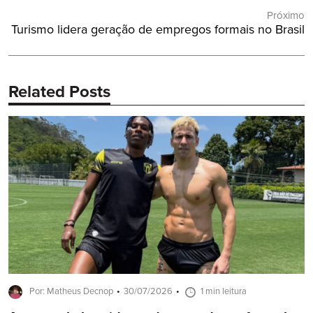
Próximo
Próximo
Turismo lidera geração de empregos formais no Brasil
Post:
Related Posts
Por: Matheus Decnop
30/07/2026
1 min leitura