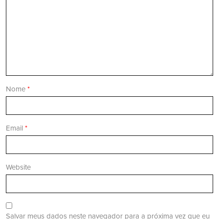
Nome
*
Email
*
Website
Salvar meus dados neste navegador para a próxima vez que eu