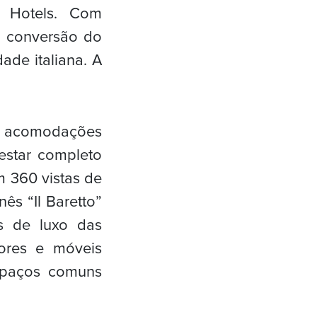
e Hotels.
Com
a conversão do
ade italiana. A
as acomodações
estar completo
 360 vistas de
ês “Il Baretto”
s de luxo das
iores e móveis
spaços comuns