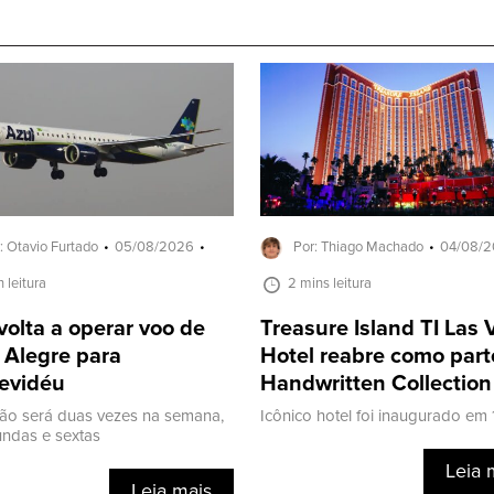
: Otavio Furtado
05/08/2026
Por: Thiago Machado
04/08/
n leitura
2 mins leitura
volta a operar voo de
Treasure Island TI Las
 Alegre para
Hotel reabre como part
evidéu
Handwritten Collection
ão será duas vezes na semana,
Icônico hotel foi inaugurado em
ndas e sextas
Leia 
Leia mais