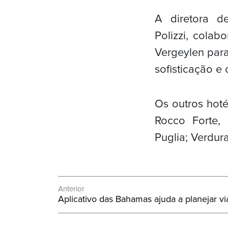
A diretora d
Polizzi, cola
Vergeylen para
sofisticação e 
Os outros hotéi
Rocco Forte,
Puglia; Verdur
Navegação
Anterior
Post
Aplicativo das Bahamas ajuda a planejar v
de
Anterior:
Post