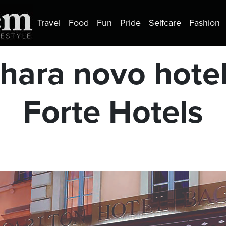
Travel
Food
Fun
Pride
Selfcare
Fashion
hara novo hote
Forte Hotels