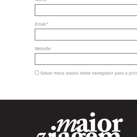
Email
*
Website
Salvar meus dados neste navegador para a próx