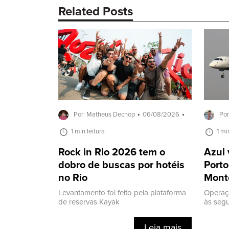
Related Posts
Por: Matheus Decnop
06/08/2026
Por
1 min leitura
1 mi
Rock in Rio 2026 tem o
Azul 
dobro de buscas por hotéis
Porto
no Rio
Mont
Levantamento foi feito pela plataforma
Operaç
de reservas Kayak
às segu
Leia mais