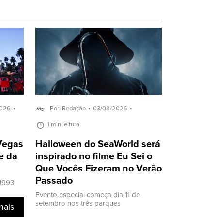
2026
Por: Redação
03/08/2026
1 min leitura
 Vegas
Halloween do SeaWorld será
e da
inspirado no filme Eu Sei o
Que Vocês Fizeram no Verão
Passado
 1993
Evento especial começa dia 11 de
setembro nos três parques
mais