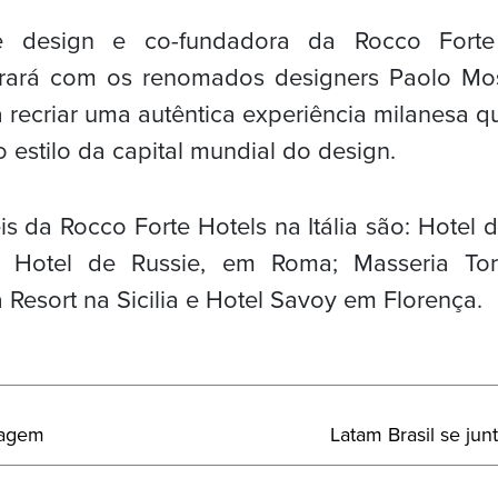
e design e co-fundadora da Rocco Forte
borará com os renomados designers Paolo Mos
 recriar uma autêntica experiência milanesa q
o estilo da capital mundial do design.
s da Rocco Forte Hotels na Itália são: Hotel d
 Hotel de Russie, em Roma; Masseria To
a Resort na Sicilia e Hotel Savoy em Florença.
Próximo
iagem
Latam Brasil se ju
Post: