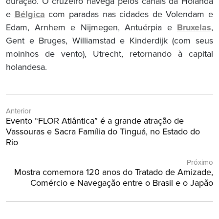
duração. O cruzeiro navega pelos canais da Holanda
e
Bélgica
com paradas nas cidades de Volendam e
Edam, Arnhem e Nijmegen, Antuérpia e
Bruxelas
,
Gent e Bruges, Williamstad e Kinderdijk (com seus
moinhos de vento), Utrecht, retornando à capital
holandesa.
Navegação
Anterior
de
Post
Evento “FLOR Atlântica” é a grande atração de
Post
Anterior:
Vassouras e Sacra Família do Tinguá, no Estado do
Rio
Próximo
Próximo
Mostra comemora 120 anos do Tratado de Amizade,
Post:
Comércio e Navegação entre o Brasil e o Japão