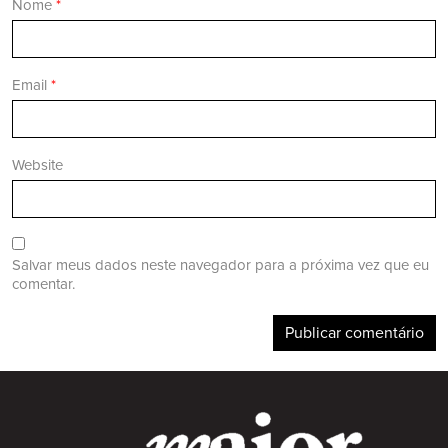
Nome
*
Email
*
Website
Salvar meus dados neste navegador para a próxima vez que eu
comentar.