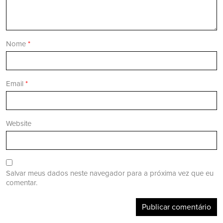
Nome
*
Email
*
Website
Salvar meus dados neste navegador para a próxima vez que eu
comentar.