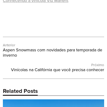
Conhecendo a vinícola Viu Manent
Vinícola, Vale do Colchagua, Vinícola Santa Cruz, Viña
Santa Cruz. Santa Cruz, Chile, vinícolas, vinícola no
Chile, vinícolas no Chile
Navegação
Anterior
de
Post
Aspen Snowmass com novidades para temporada de
Post
Anterior:
inverno
Próximo
Próximo
Vinícolas na Califórnia que você precisa conhecer
Post:
Related Posts