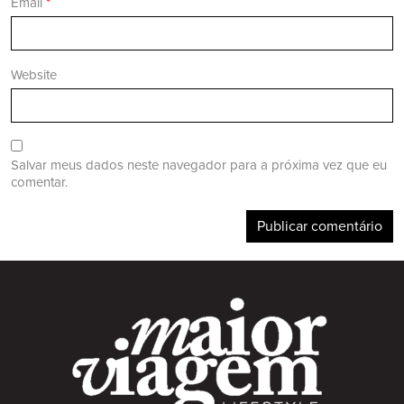
Email
*
Website
Salvar meus dados neste navegador para a próxima vez que eu
comentar.