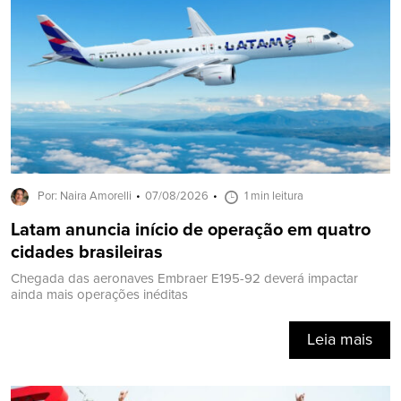
Por: Naira Amorelli
07/08/2026
1 min leitura
Latam anuncia início de operação em quatro
cidades brasileiras
Chegada das aeronaves Embraer E195-92 deverá impactar
ainda mais operações inéditas
Leia mais