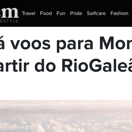
Travel
Food
Fun
Pride
Selfcare
Fashion
á voos para Mo
artir do RioGale