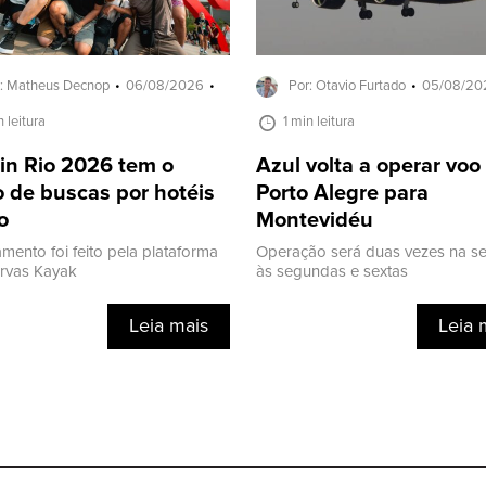
: Matheus Decnop
06/08/2026
Por: Otavio Furtado
05/08/20
n leitura
1 min leitura
in Rio 2026 tem o
Azul volta a operar voo
 de buscas por hotéis
Porto Alegre para
o
Montevidéu
mento foi feito pela plataforma
Operação será duas vezes na s
ervas Kayak
às segundas e sextas
Leia mais
Leia 