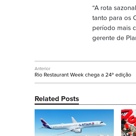
“A rota sazon
tanto para os 
período mais c
gerente de Pl
Navegação
Anterior
Post
Rio Restaurant Week chega a 24ª edição
de
Anterior:
Post
Related Posts