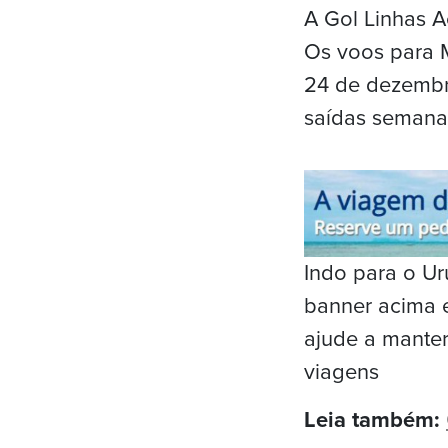
A Gol Linhas A
Os voos para M
24 de dezembr
saídas semanai
Indo para o U
banner acima e
ajude a mante
viagens
Leia também: