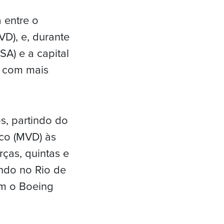
 entre o
D), e, durante
A) e a capital
a com mais
s, partindo do
co (MVD) às
ças, quintas e
ando no Rio de
com o Boeing