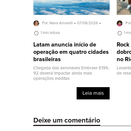
Por: Naira Amorelli
07/08/2026
Por
1 min leitura
1 mi
Latam anuncia início de
Rock 
operação em quatro cidades
dobro
brasileiras
no Ri
Chegada das aeronaves Embraer E195-
Levanta
92 deverá impactar ainda mais
de res
operações inéditas
Leia mais
Deixe um comentário