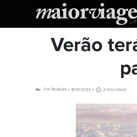
Verão ter
p
Por: Redação
18/10/2022
2 mins leitura