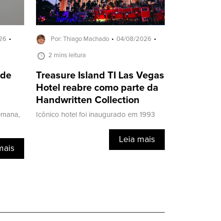
26
Por: Thiago Machado
04/08/2026
2 mins leitura
 de
Treasure Island TI Las Vegas
Hotel reabre como parte da
Handwritten Collection
emana,
Icônico hotel foi inaugurado em 1993
Leia mais
mais