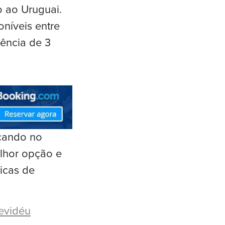
o ao Uruguai.
níveis entre
ência de 3
icando no
elhor opção e
icas de
evidéu