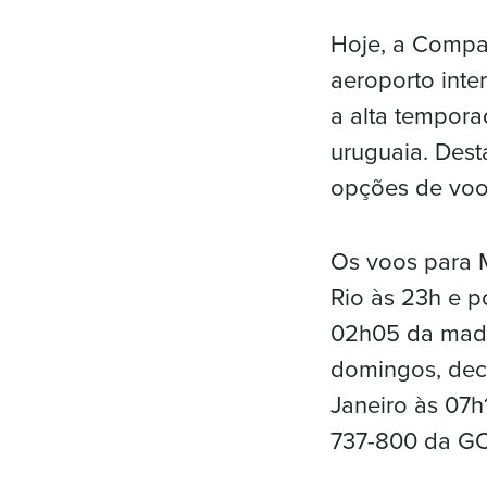
Hoje, a Compan
aeroporto inte
a alta tempora
uruguaia. Dest
opções de voo
Os voos para M
Rio às 23h e p
02h05 da madru
domingos, deco
Janeiro às 07h
737-800 da GO