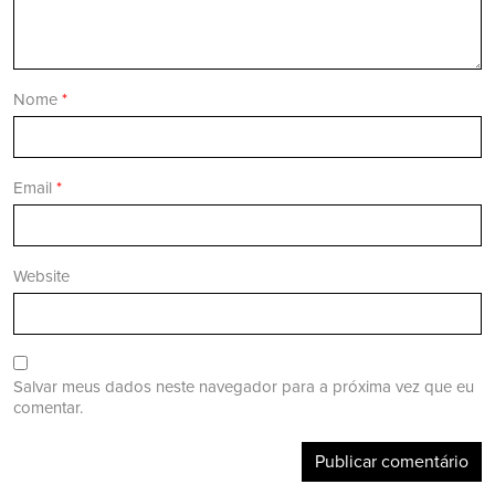
Nome
*
Email
*
Website
Salvar meus dados neste navegador para a próxima vez que eu
comentar.