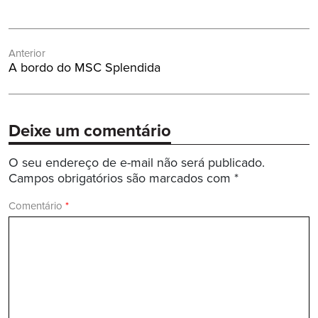
Navegação
Anterior
de
Post
A bordo do MSC Splendida
Post
Anterior:
Deixe um comentário
O seu endereço de e-mail não será publicado.
Campos obrigatórios são marcados com
*
Comentário
*