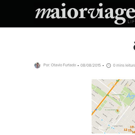
Por: Otavio Furtado
08/08/2015
0 mins leitur