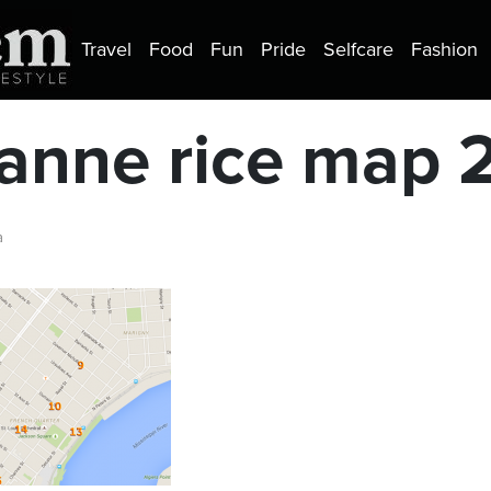
Travel
Food
Fun
Pride
Selfcare
Fashion
anne rice map 
a