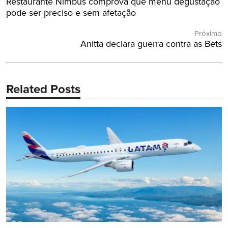
Post
Restaurante Nimbus comprova que menu degustação
Post
Anterior:
pode ser preciso e sem afetação
Próximo
Próximo
Anitta declara guerra contra as Bets
Post:
Related Posts