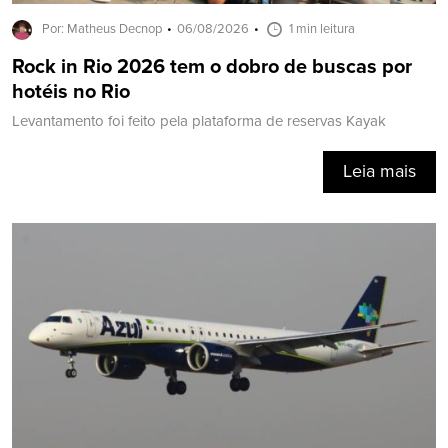
Por: Matheus Decnop
06/08/2026
1 min leitura
Rock in Rio 2026 tem o dobro de buscas por
hotéis no Rio
Levantamento foi feito pela plataforma de reservas Kayak
Leia mais