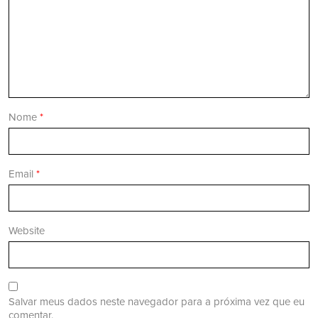
Nome
*
Email
*
Website
Salvar meus dados neste navegador para a próxima vez que eu
comentar.