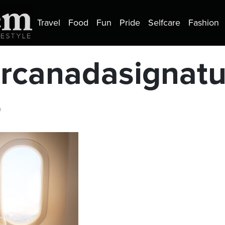
Travel
Food
Fun
Pride
Selfcare
Fashion
ircanadasignatu
a