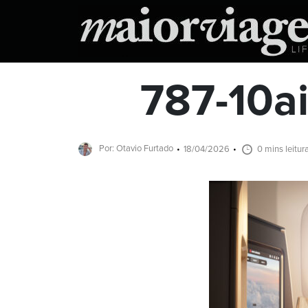
787-10a
Por: Otavio Furtado
18/04/2026
0 mins leitur