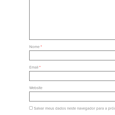
Nome
*
Email
*
Website
Salvar meus dados neste navegador para a próx