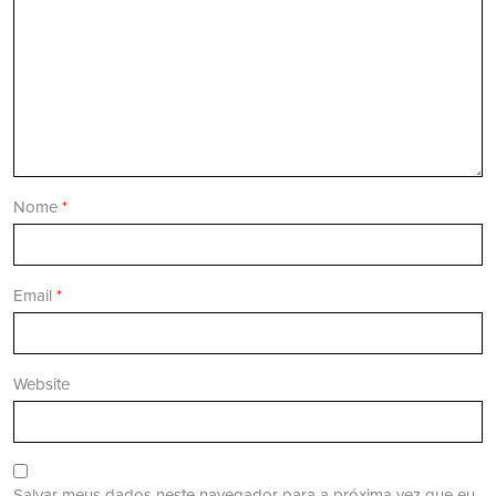
Nome
*
Email
*
Website
Salvar meus dados neste navegador para a próxima vez que eu