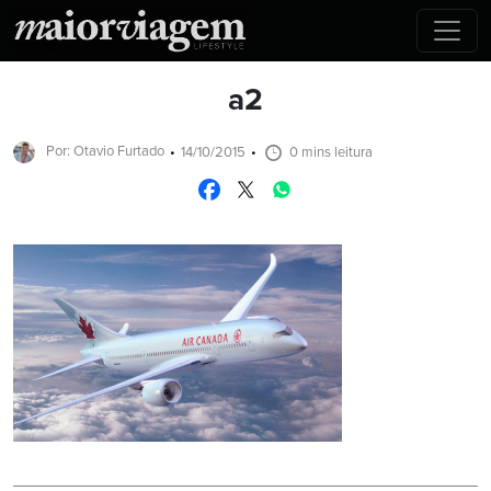
a2
Por: Otavio Furtado
14/10/2015
0 mins leitura