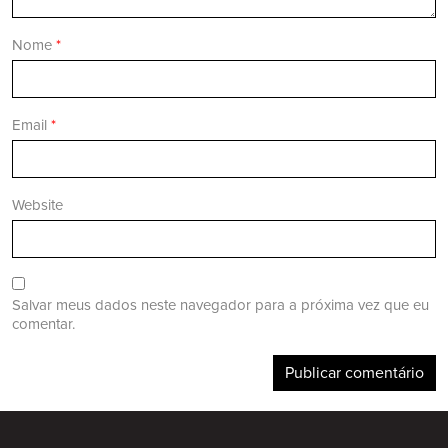
Nome
*
Email
*
Website
Salvar meus dados neste navegador para a próxima vez que eu
comentar.