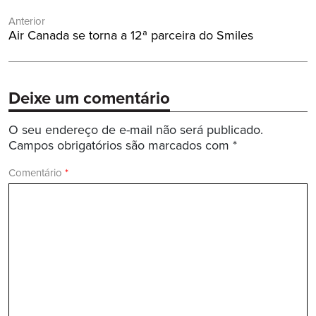
Navegação
Anterior
de
Post
Air Canada se torna a 12ª parceira do Smiles
Post
Anterior:
Deixe um comentário
O seu endereço de e-mail não será publicado.
Campos obrigatórios são marcados com
*
Comentário
*