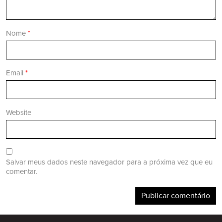
Nome
*
Email
*
Website
Salvar meus dados neste navegador para a próxima vez que eu
comentar.