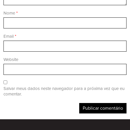
Nome
*
Email
*
Website
Salvar meus dados neste navegador para a próxima vez que eu
comentar.