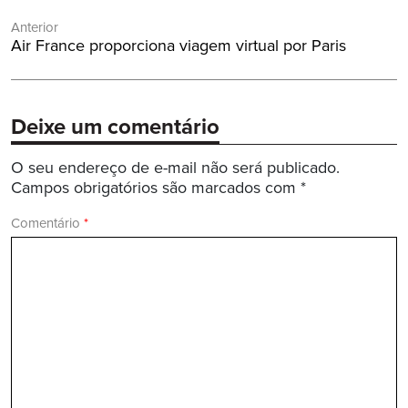
Navegação
Anterior
de
Post
Air France proporciona viagem virtual por Paris
Post
Anterior:
Deixe um comentário
O seu endereço de e-mail não será publicado.
Campos obrigatórios são marcados com
*
Comentário
*