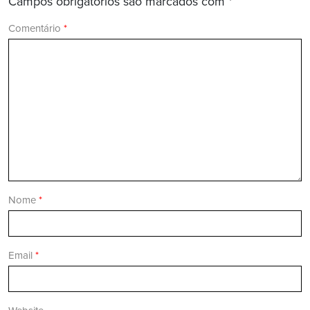
Campos obrigatórios são marcados com
*
Comentário
*
Nome
*
Email
*