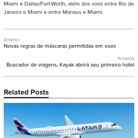
Miami e Dallas/Fort-Worth, além dos voos entre Rio de
Janeiro e Miami e entre Manaus e Miami.
Navegação
Anterior
de
Post
Novas regras de máscaras permitidas em voos
Post
Anterior:
Próximo
Próximo
Buscador de viagens, Kayak abrirá seu primeiro hotel
Post:
Related Posts