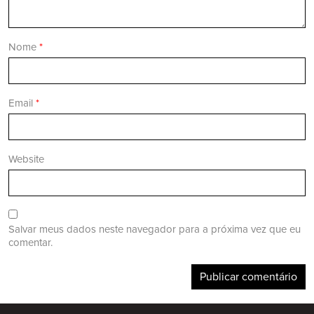
Nome
*
Email
*
Website
Salvar meus dados neste navegador para a próxima vez que eu
comentar.