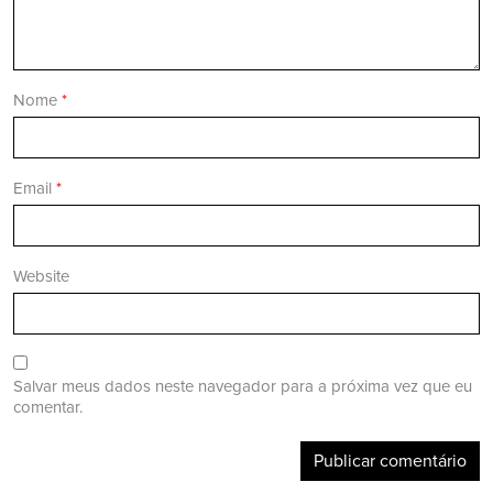
Nome
*
Email
*
Website
Salvar meus dados neste navegador para a próxima vez que eu
comentar.