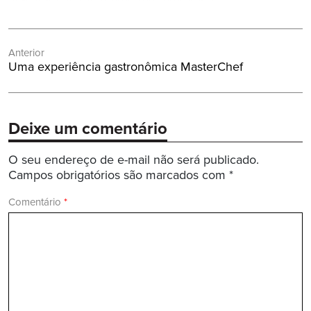
Navegação
Anterior
de
Post
Uma experiência gastronômica MasterChef
Post
Anterior:
Deixe um comentário
O seu endereço de e-mail não será publicado.
Campos obrigatórios são marcados com
*
Comentário
*