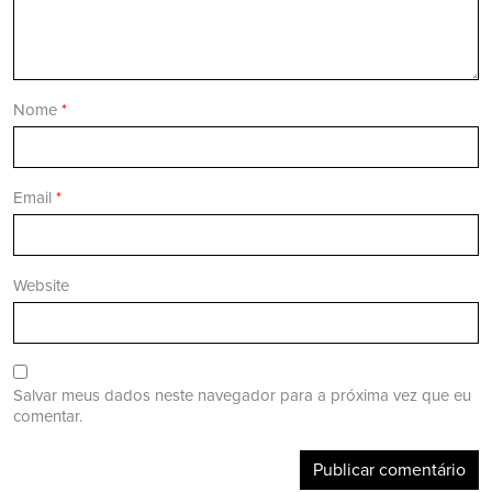
Nome
*
Email
*
Website
Salvar meus dados neste navegador para a próxima vez que eu
comentar.