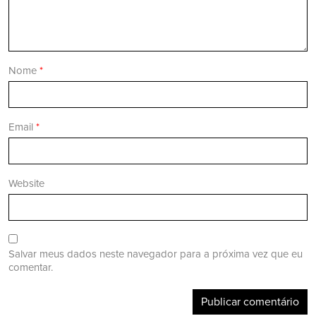
Nome
*
Email
*
Website
Salvar meus dados neste navegador para a próxima vez que eu
comentar.