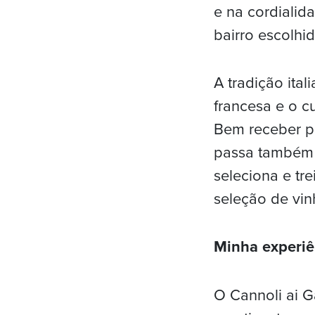
e na cordialid
bairro escolhi
A tradição ita
francesa e o c
Bem receber pa
passa também 
seleciona e tr
seleção de vin
Minha experiê
O Cannoli ai 