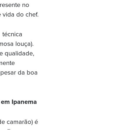
presente no
 vida do chef.
 técnica
mosa louça).
e qualidade,
mente
 apesar da boa
no em Ipanema
de camarão) é