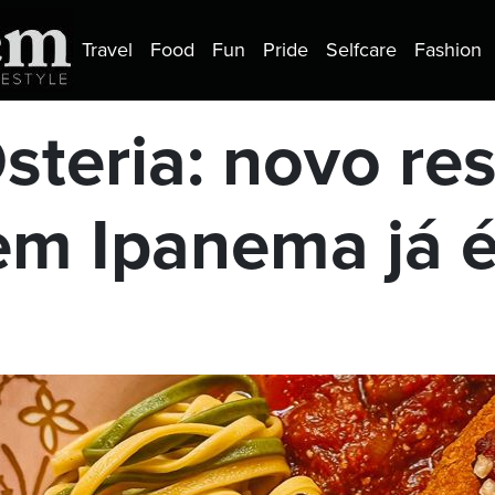
Travel
Food
Fun
Pride
Selfcare
Fashion
teria: novo re
 em Ipanema já 