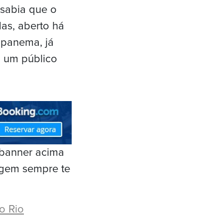
sabia que o
Mas, aberto há
 Ipanema, já
m um público
 banner acima
agem sempre te
o Rio