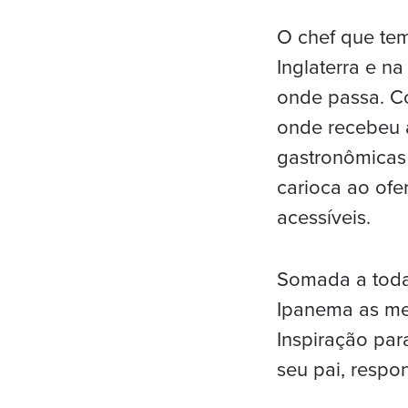
O chef que tem
Inglaterra e n
onde passa. C
onde recebeu a
gastronômicas
carioca ao ofe
acessíveis.
Somada a toda 
Ipanema as mem
Inspiração pa
seu pai, respo