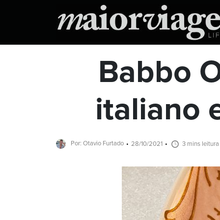
Babbo Os
italiano
Por: Otavio Furtado
28/10/2021
3 mins leitura