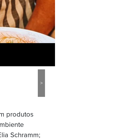
>
om produtos
ambiente
Elia Schramm;