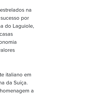
 estrelados na
l sucesso por
a do Laguiole,
 casas
ronomia
valores
te italiano em
na da Suíça.
ta homenagem a