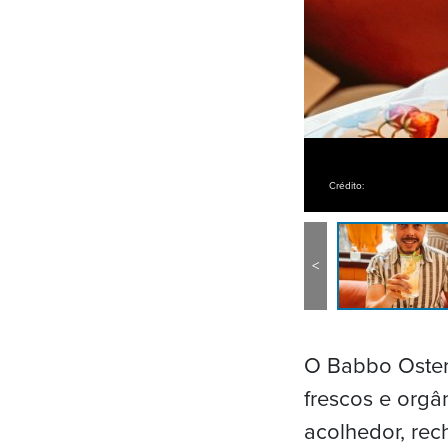
Crédito:
<
O Babbo Oster
frescos e orgâ
acolhedor, rec