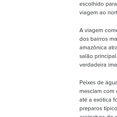
escolhido par
viagem ao nort
A viagem começ
dos bairros ma
amazônica atr
salão principa
verdadeira im
Peixes de águ
mesclam com o
até a exótica 
preparos típi