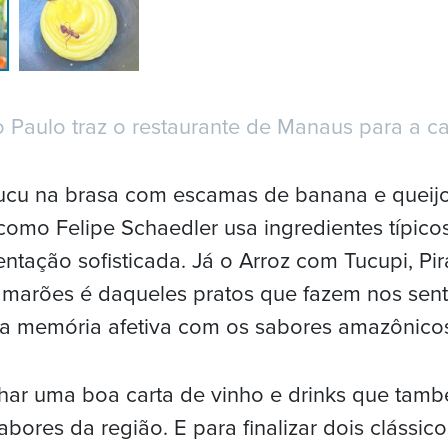
 Paulo traz o restaurante de Manaus para a cap
arucu na brasa com escamas de banana e queij
omo Felipe Schaedler usa ingredientes típic
tação sofisticada. Já o Arroz com Tucupi, Pir
marões é daqueles pratos que fazem nos senti
a memória afetiva com os sabores amazônico
ar uma boa carta de vinho e drinks que tam
abores da região. E para finalizar dois clássico