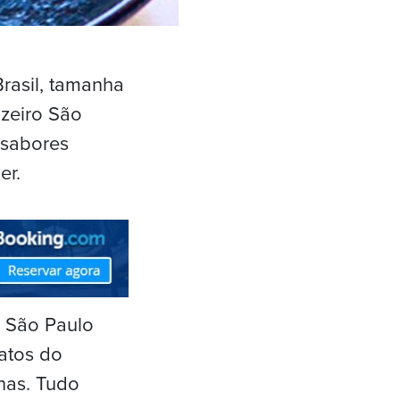
rasil, tamanha
nzeiro São
 sabores
er.
o São Paulo
atos do
nas. Tudo