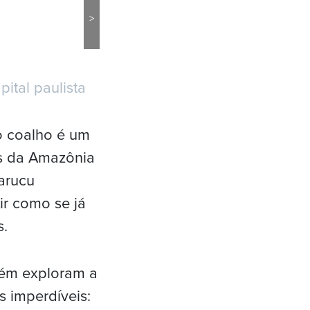
>
ital paulista
o coalho é um
os da Amazônia
arucu
r como se já
s.
bém exploram a
s imperdíveis: