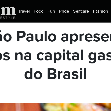
Travel
Food
Fun
Pride
Selfcare
Fashion
ão Paulo aprese
s na capital ga
do Brasil
a