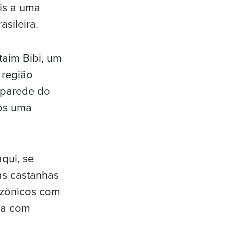
is a uma
sileira.
taim Bibi, um
 região
 parede do
mos uma
qui, se
as castanhas
azônicos com
ea com