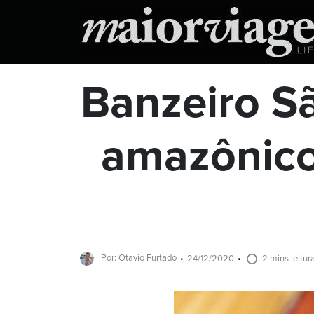
Banzeiro S
amazônico
Por: Otavio Furtado
24/12/2020
2 mins leitur