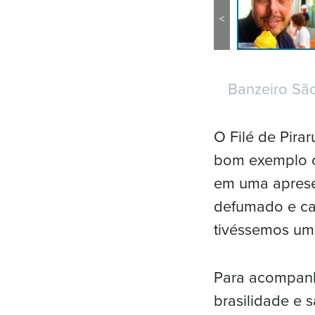
<
Banzeiro São
O Filé de Pir
bom exemplo c
em uma apresen
defumado e ca
tivéssemos um
Para acompanh
brasilidade e s