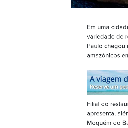
Em uma cidade
variedade de r
Paulo chegou n
amazônicos em 
Filial do res
apresenta, alé
Moquém do Ban