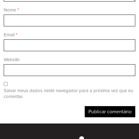
Nome
*
Email
*
Website
Salvar meus dados neste navegador para a próxima vez que eu
comentar.