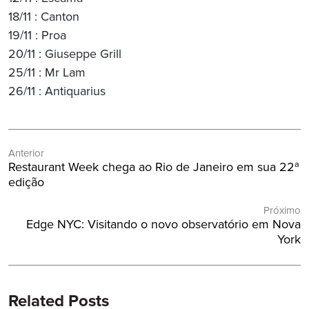
18/11 : Canton
19/11 : Proa
20/11 : Giuseppe Grill
25/11 : Mr Lam
26/11 : Antiquarius
Navegação
Anterior
de
Post
Restaurant Week chega ao Rio de Janeiro em sua 22ª
Post
Anterior:
edição
Próximo
Próximo
Edge NYC: Visitando o novo observatório em Nova
Post:
York
Related Posts