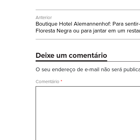
Navegação
Anterior
Post
Boutique Hotel Alemannenhof: Para senti
de
Anterior:
Floresta Negra ou para jantar em um restau
Post
Deixe um comentário
O seu endereço de e-mail não será public
Comentário
*