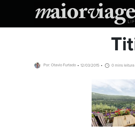
Ti
Por: Otavio Furtado
12/03/2015
0 mins leitura