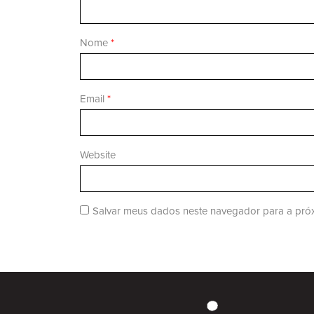
Nome
*
Email
*
Website
Salvar meus dados neste navegador para a próx