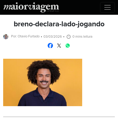
breno-declara-lado-jogando
Por: Otavio Furtado
03/03/2026
0 mins leitura