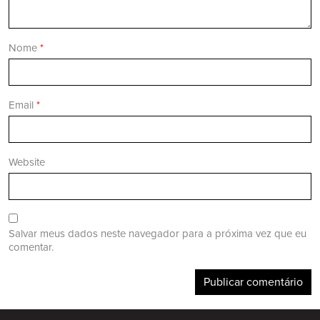
Nome
*
Email
*
Website
Salvar meus dados neste navegador para a próxima vez que eu
comentar.