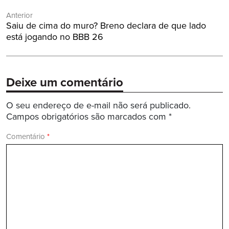
Navegação
Anterior
de
Post
Saiu de cima do muro? Breno declara de que lado
Post
Anterior:
está jogando no BBB 26
Deixe um comentário
O seu endereço de e-mail não será publicado.
Campos obrigatórios são marcados com
*
Comentário
*