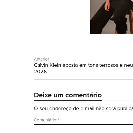
Navegação
Anterior
Post
Calvin Klein aposta em tons terrosos e ne
de
Anterior:
2026
Post
Deixe um comentário
O seu endereço de e-mail não será public
Comentário
*