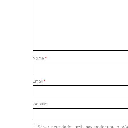
Nome
*
Email
*
Website
Salvar meus dados neste navegador para a próx