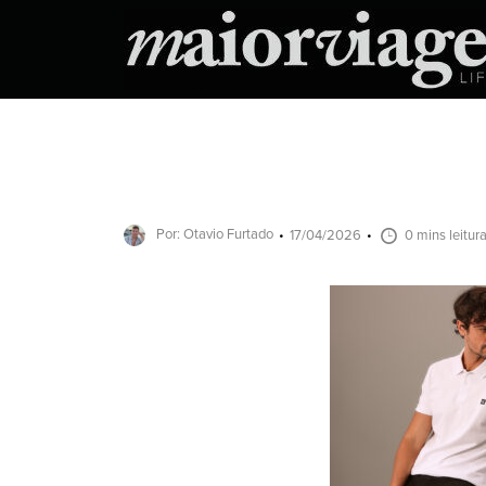
Por: Otavio Furtado
17/04/2026
0 mins leitur