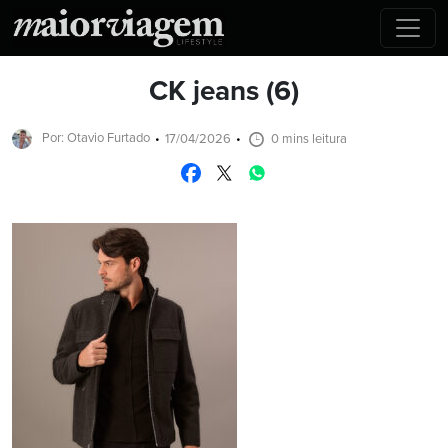
CK jeans (6)
Por: Otavio Furtado
17/04/2026
0 mins leitura