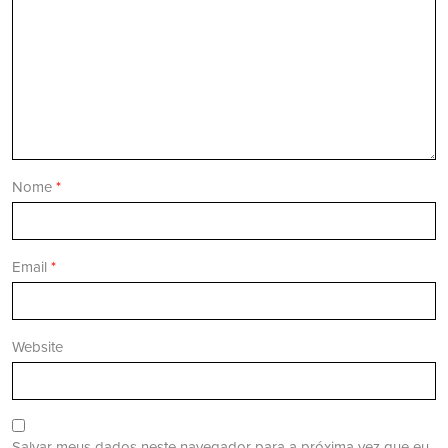
Nome
*
Email
*
Website
Salvar meus dados neste navegador para a próxima vez que eu