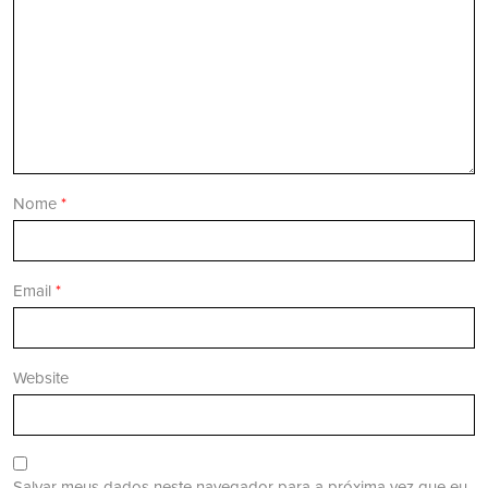
Nome
*
Email
*
Website
Salvar meus dados neste navegador para a próxima vez que eu