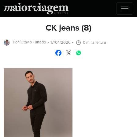
CK jeans (8)
Por: Otavio Furtado
17/04/2026
0 mins leitura