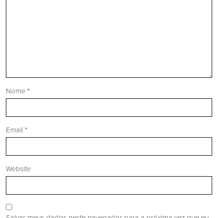
Nome
*
Email
*
Website
Salvar meus dados neste navegador para a próxima vez que eu