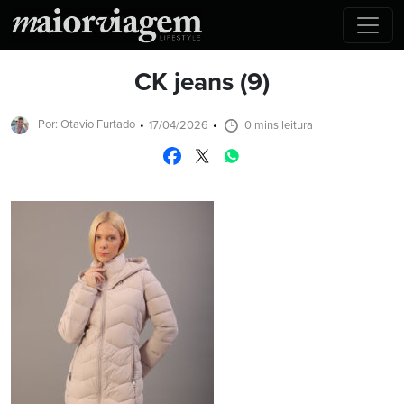
CK jeans (9)
Por: Otavio Furtado
17/04/2026
0 mins leitura