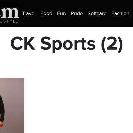
Travel
Food
Fun
Pride
Selfcare
Fashion
CK Sports (2)
a