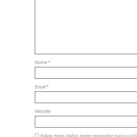
Nome
*
Email
*
Website
Salvar meus dados neste navegador para a próx