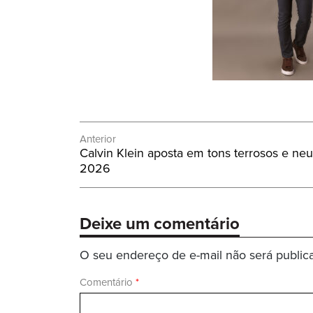
Navegação
Anterior
Post
Calvin Klein aposta em tons terrosos e ne
de
Anterior:
2026
Post
Deixe um comentário
O seu endereço de e-mail não será public
Comentário
*