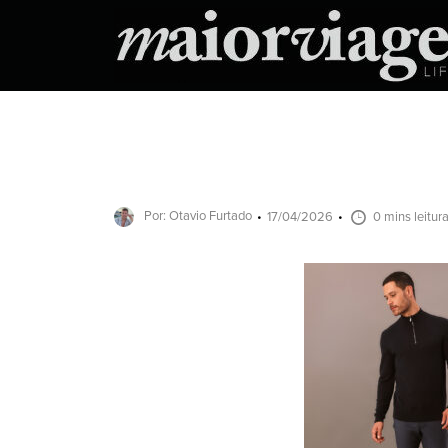
Por: Otavio Furtado
17/04/2026
0 mins leitur