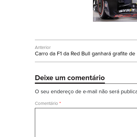
Navegação
Anterior
Post
Carro da F1 da Red Bull ganhará grafite de a
de
Anterior:
Post
Deixe um comentário
O seu endereço de e-mail não será public
Comentário
*