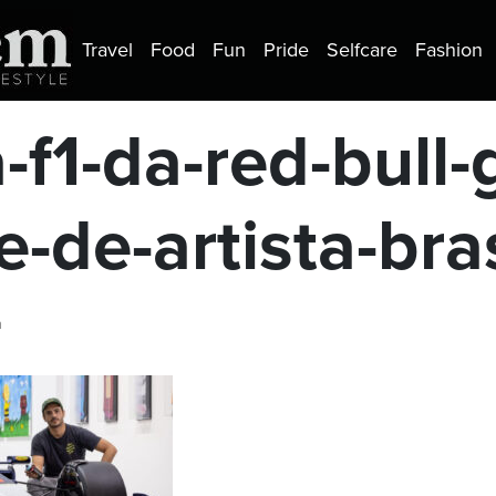
Travel
Food
Fun
Pride
Selfcare
Fashion
-f1-da-red-bull
e-de-artista-bra
a