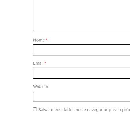
Nome
*
Email
*
Website
Salvar meus dados neste navegador para a próx