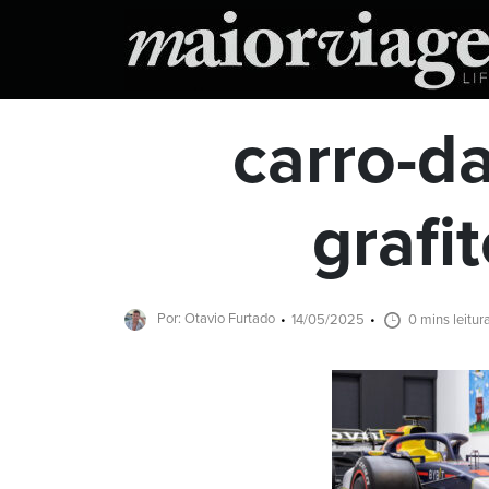
carro-da
grafit
Por: Otavio Furtado
14/05/2025
0 mins leitur