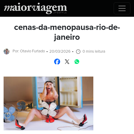
cenas-da-menopausa-rio-de-
janeiro
Por: Otavio Furtado
20/03/2026
0 mins leitura