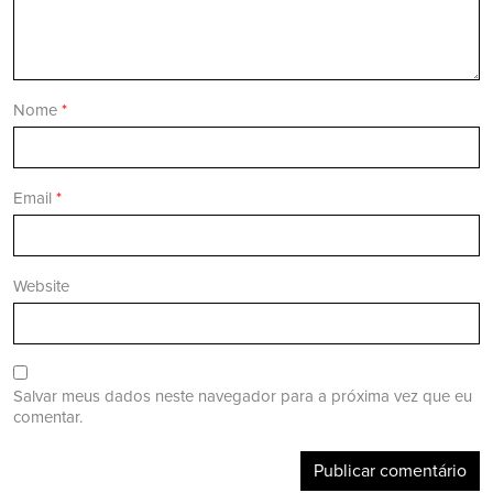
Nome
*
Email
*
Website
Salvar meus dados neste navegador para a próxima vez que eu
comentar.