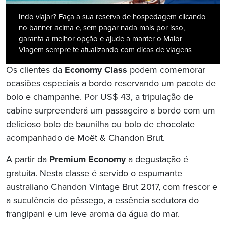
Indo viajar? Faça a sua reserva de hospedagem clicando
no banner acima e, sem pagar nada mais por isso,
garanta a melhor opção e ajude a manter o Maior
Viagem sempre te atualizando com dicas de viagens
Os clientes da
Economy Class
podem comemorar
ocasiões especiais a bordo reservando um pacote de
bolo e champanhe. Por US$ 43, a tripulação de
cabine surpreenderá um passageiro a bordo com um
delicioso bolo de baunilha ou bolo de chocolate
acompanhado de Moët & Chandon Brut
.
A partir da
Premium Economy
a degustação é
gratuita. Nesta classe é servido o espumante
australiano Chandon Vintage Brut 2017, com frescor e
a suculência do pêssego, a essência sedutora do
frangipani e um leve aroma da água do mar.