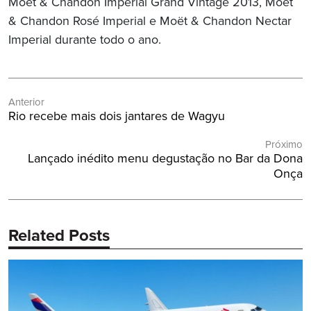
Moët & Chandon Imperial Grand Vintage 2013, Moët
& Chandon Rosé Imperial e Moët & Chandon Nectar
Imperial durante todo o ano.
Navegação
Anterior
de
Post
Rio recebe mais dois jantares de Wagyu
Post
Anterior:
Próximo
Próximo
Lançado inédito menu degustação no Bar da Dona
Post:
Onça
Related Posts