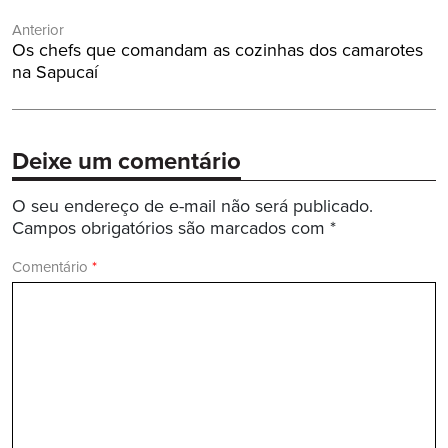
Navegação
Anterior
de
Post
Os chefs que comandam as cozinhas dos camarotes
Post
Anterior:
na Sapucaí
Deixe um comentário
O seu endereço de e-mail não será publicado.
Campos obrigatórios são marcados com
*
Comentário
*