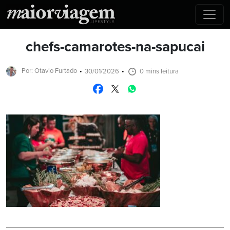
chefs-camarotes-na-sapucai
Por: Otavio Furtado
30/01/2026
0 mins leitura