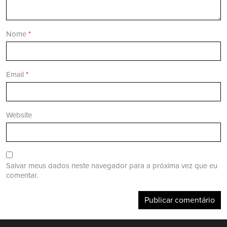
Nome
*
Email
*
Website
Salvar meus dados neste navegador para a próxima vez que eu
comentar.