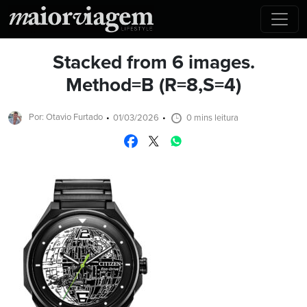
Stacked from 6 images.
Method=B (R=8,S=4)
Por: Otavio Furtado
01/03/2026
0 mins leitura