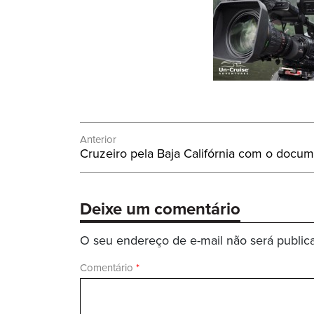
Navegação
Anterior
Post
Cruzeiro pela Baja Califórnia com o docu
de
Anterior:
Post
Deixe um comentário
O seu endereço de e-mail não será public
Comentário
*