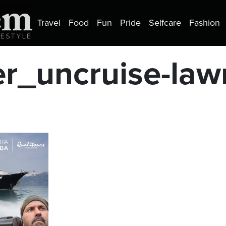
Travel
Food
Fun
Pride
Selfcare
Fashion
er_uncruise-law