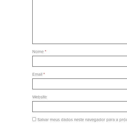
Nome
*
Email
*
Website
Salvar meus dados neste navegador para a próx