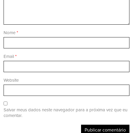
Nome
*
Email
*
Website
Salvar meus dados neste navegador para a próxima vez que eu
comentar.