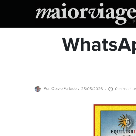
WhatsAp
Por: Otavio Furtado
25/05/2026
0 mins leitu