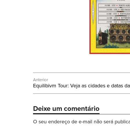
Navegação
Anterior
Post
Equilibivm Tour: Veja as cidades e datas d
de
Anterior:
Post
Deixe um comentário
O seu endereço de e-mail não será public