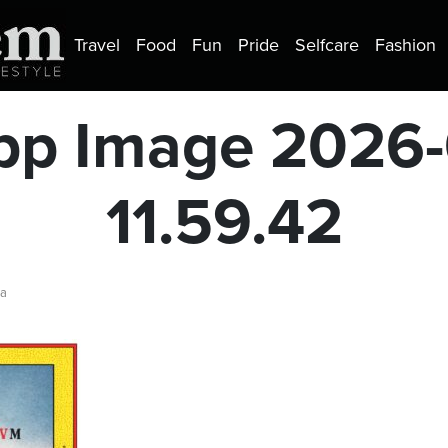
Travel
Food
Fun
Pride
Selfcare
Fashion
p Image 2026-
11.59.42
ra