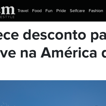
Travel
Food
Fun
Pride
Selfcare
Fashion
ece desconto pa
ve na América 