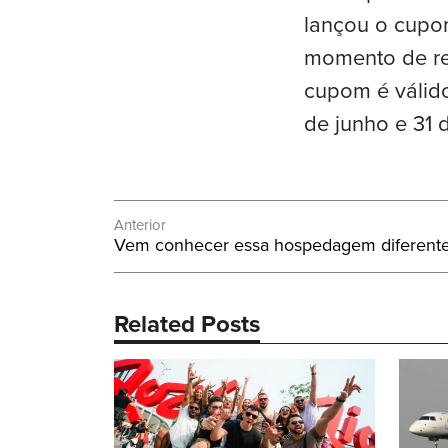
lançou o cupo
momento de re
cupom é válido
de junho e 31 
Navegação
Anterior
Post
Vem conhecer essa hospedagem diferente
de
Anterior:
Post
Related Posts