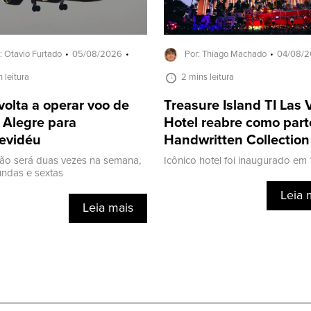
: Otavio Furtado
05/08/2026
Por: Thiago Machado
04/08/
n leitura
2 mins leitura
volta a operar voo de
Treasure Island TI Las
 Alegre para
Hotel reabre como part
evidéu
Handwritten Collection
ão será duas vezes na semana,
Icônico hotel foi inaugurado em
ndas e sextas
Leia 
Leia mais