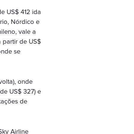
de US$ 412 ida
rio, Nórdico e
ileno, vale a
a partir de US$
 onde se
volta), onde
 de US$ 327) e
stações de
ky Airline