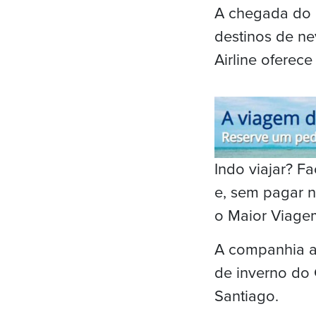
A chegada do i
destinos de ne
Airline ofere
Indo viajar? 
e, sem pagar n
o Maior Viage
A companhia aé
de inverno do 
Santiago.