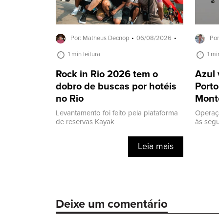
Por: Matheus Decnop
06/08/2026
Por
1 min leitura
1 mi
Rock in Rio 2026 tem o
Azul 
dobro de buscas por hotéis
Porto
no Rio
Mont
Levantamento foi feito pela plataforma
Operaç
de reservas Kayak
às segu
Leia mais
Deixe um comentário