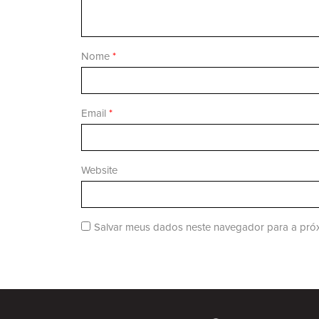
Nome
*
Email
*
Website
Salvar meus dados neste navegador para a próx