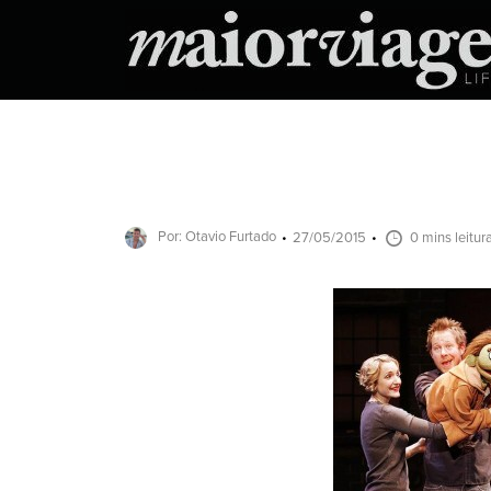
Por: Otavio Furtado
27/05/2015
0 mins leitur