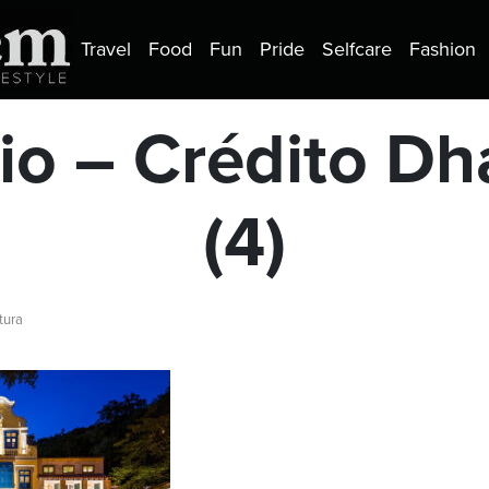
Travel
Food
Fun
Pride
Selfcare
Fashion
o – Crédito Dh
(4)
tura