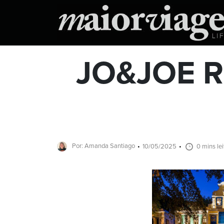
JO&JOE Ri
Por: Amanda Santiago
10/05/2025
0 mins lei