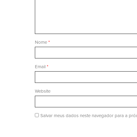
Nome
*
Email
*
Website
Salvar meus dados neste navegador para a próx