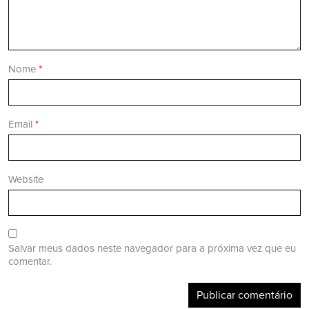
Nome
*
Email
*
Website
Salvar meus dados neste navegador para a próxima vez que eu
comentar.