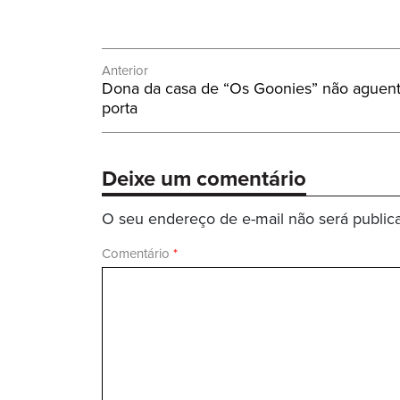
Navegação
Anterior
Post
Dona da casa de “Os Goonies” não aguenta
de
Anterior:
porta
Post
Deixe um comentário
O seu endereço de e-mail não será public
Comentário
*