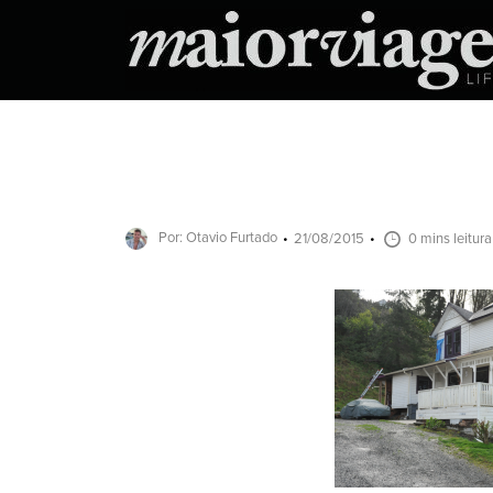
Por: Otavio Furtado
21/08/2015
0 mins leitura