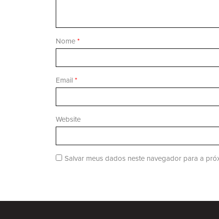
Nome
*
Email
*
Website
Salvar meus dados neste navegador para a próx