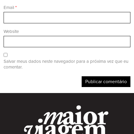
Email
*
Website
Salvar meus dados neste navegador para a próxima vez que eu
comentar.