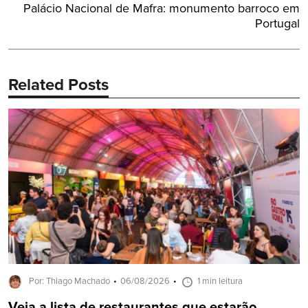
Próximo
Palácio Nacional de Mafra: monumento barroco em
Post:
Portugal
Related Posts
Por: Thiago Machado
06/08/2026
1 min leitura
Veja a lista de restaurantes que estarão