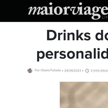
Drinks d
personali
Por: Otavio Furtado
24/04/2023
2 mins leitur