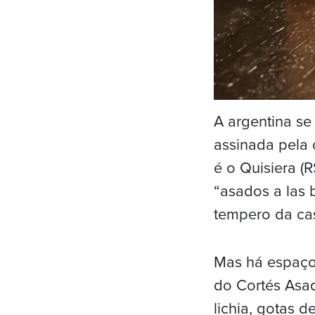
A argentina se 
assinada pela 
é o Quisiera (
“asados a las 
tempero da ca
Mas há espaço
do Cortés Asad
lichia, gotas d