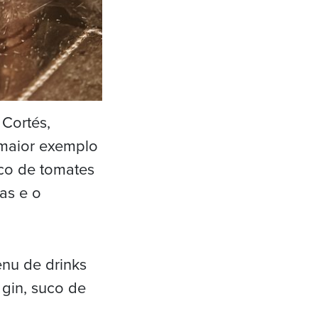
 Cortés,
 maior exemplo
uco de tomates
as e o
nu de drinks
gin, suco de