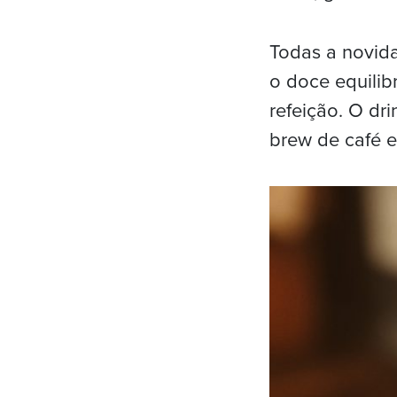
Todas a novid
o doce equilib
refeição. O dri
brew de café 