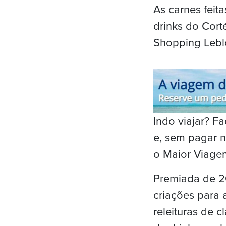
As carnes feit
drinks do Cort
Shopping Leblo
Indo viajar? 
e, sem pagar n
o Maior Viage
Premiada de 2
criações para 
releituras de 