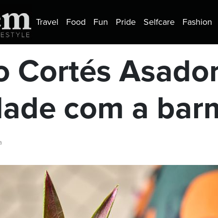
Travel
Food
Fun
Pride
Selfcare
Fashion
o Cortés Asad
dade com a bar
a