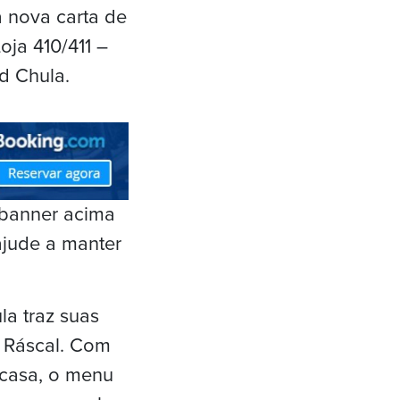
a nova carta de
oja 410/411 –
d Chula.
 banner acima
ajude a manter
a traz suas
o Ráscal. Com
 casa, o menu